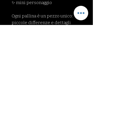
✨ mini personaggio
Ogni pallina è un pezzo unico:
piccole differenze e dettagli
fanno parte del fascino
dell’artigianato e rendono ogni
decorazione davvero speciale.
Perfetta per fan della serie,
collezionisti, regali nerd, e per
chi vuole un albero diverso dal
solito!
Ideale anche come idea regalo
per gli amanti delle serie e
dell’estetica anni ’80.
Ogni pallina viene spedita con
imballaggio antiurto, perfetto per
evitare rotture durante il
trasporto.