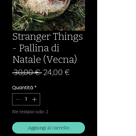
Stranger Things
- Pallina di
Natale (Vecna)
Prezzo
Prezzo
 30,00 € 
24,00 €
regolare
scontato
Quantità
*
Ne restano solo: 2
Aggiungi al carrello