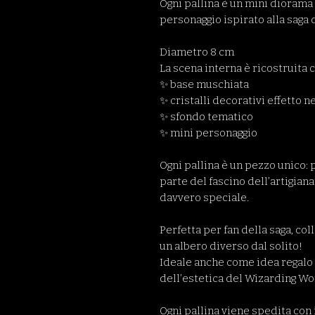
Ogni pallina è un mini diorama 
personaggio ispirato alla saga 
Diametro 8 cm
La scena interna è ricostruita 
✨ base muschiata
✨ cristalli decorativi effetto n
✨ sfondo tematico
✨ mini personaggio
Ogni pallina è un pezzo unico: 
parte del fascino dell’artigia
davvero speciale.
Perfetta per fan della saga, coll
un albero diverso dal solito!
Ideale anche come idea regalo p
dell’estetica del Wizarding Wo
Ogni pallina viene spedita con 