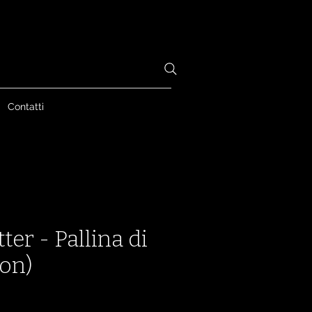
Contatti
ter - Pallina di
Ron)
zzo