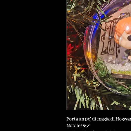
Porta un po’ di magia di Hogwa
Natale! ✨🪄