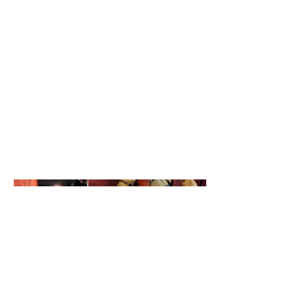
action figures di diversi mondi,
per farle interagire ma
soprattutto esporle in un modo
originale e divertente!
Spero che anche voi possiate
apprezzare l'idea e che vi diverti
quanto mi sono divertita io nel
realizzarlo...