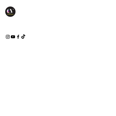
BATCAVE
Tipo di
progetto
DIORAMA
Data