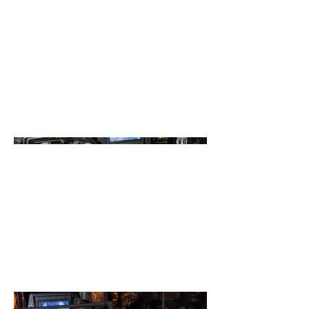
fulcro centrale della Batcave.
Questo è il mio personale
omaggio al Cavaliere Oscuro, il
mio eroe preferito, sono molto
orgogliosa del risultato e spero
che piaccia anche a voi.