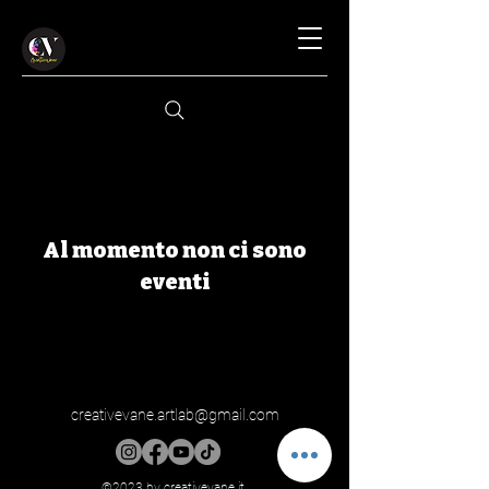
Al momento non ci sono
eventi
creativevane.artlab@gmail.com
©2023 by creativevane.it